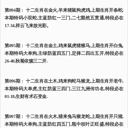
第094期： 十二生肖在金火,羊来猪鼠狗虎鸡,上期生肖开条蛇,
本期特码小双蛇,主蓝防红一三门,二七豁然五贯通,特段必在
17-34,祥云飞来放光彩。
第095期： 十二生肖在金土,鸡来鼠虎猪猴马,上期生肖开白兔,
本期特码大单狗,主绿防蓝四五门,定择二四出五开,特段必在
26-40,秋菊依簇三二开.
第096期： 十二生肖在土木,鸡来狗蛇马猴龙,上期生肖开老牛,
本期特码大单虎,主红防蓝三四门,三江九洲传功名,特段必在
01-18,生财有术石变金.
第097期： 十二生肖在火木,猪来兔马猴龙蛇,上期生肖开只猪,
本期特码大单狗,主蓝防红四五门,瓶中枝叶正旺盛,特段必在