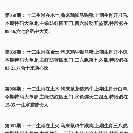
第058期： 十二生肖在木土,兔来鸡鼠马狗猪,上期生肖开只马,
本期特码大单龙,主绿防红四五门,四六转动五坠落,特段必在
09-16,六七合码中大奖.
第059期： 十二生肖在金土,狗来鸡牛猴马猪,上期生肖开小鸡,
本期特码大单龙,主红防蓝四五门,二六飘落七必赢,特段必在
03-21,八合十来两心欢.
第060期： 十二生肖在土木,狗来鼠龙猪鸡牛,上期生肖开白羊,
今期特码大单虎,主绿防红四五门,水色连天二四五,特段必在
15-35,一生寒霜苦命人.
第061期： 十二生肖在土火,马来鼠鸡牛猴狗,上期生肖三八虎,