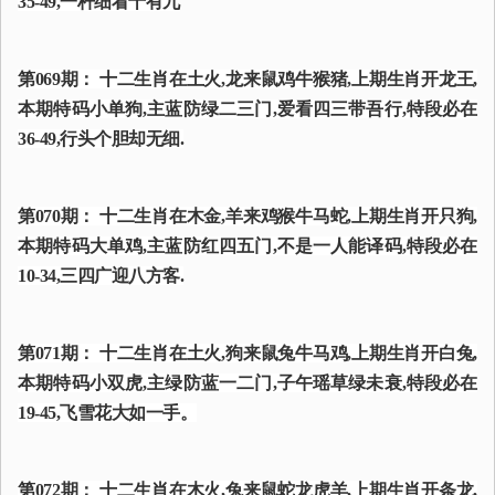
35-49,一杆细看十有九
第069期： 十二生肖在土火,龙来鼠鸡牛猴猪,上期生肖开龙王,
本期特码小单狗,主蓝防绿二三门,爱看四三带吾行,特段必在
36-49,行头个胆却无细.
第070期： 十二生肖在木金,羊来鸡猴牛马蛇,上期生肖开只狗,
本期特码大单鸡,主蓝防红四五门,不是一人能译码,特段必在
10-34,三四广迎八方客.
第071期： 十二生肖在土火,狗来鼠兔牛马鸡,上期生肖开白兔,
本期特码小双虎,主绿防蓝一二门,子午瑶草绿未衰,特段必在
19-45,飞雪花大如一手。
第072期： 十二生肖在木火,兔来鼠蛇龙虎羊,上期生肖开条龙,