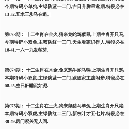
今期特码小单狗,主绿防蓝一二门,吉日升腾果遂期,特段必在
13-32,五米三步马在追。
第073期： 十二生肖在金火,猪来龙蛇鸡猴鼠,上期生肖开只马,
今期特码小双兔,主蓝防红一三门,天生看家识得人,特段必在
18-41,一六一九发萌芽.
第074期： 十二生肖在木金,兔来鸡牛蛇马猴,上期生肖开只鸡,
本期特码小双鼠,主绿防蓝一二门,跟随家主踱闲步,特段必在
08-25,整日鼾睡沉如泥.
第075期： 十二生肖在土火,狗来鼠猪马羊兔,上期生肖开只猪,
本期特码小双虎,主绿防红二三门,新枝叶才五七片,特段必在
30-49,房门紧关无人回.