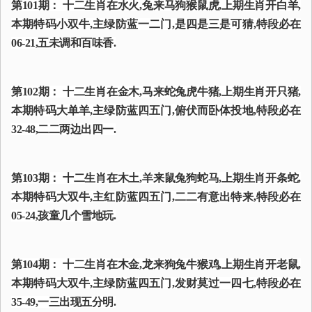
第101期： 十二生肖在水火,兔来马狗猴鼠虎,上期生肖开白羊,
本期特码小双牛,主绿防蓝一二门,是四是三是可猜,特段必在
06-21,五未调和百味香.
第102期： 十二生肖在金木,马来蛇兔虎牛猪,上期生肖开只猪,
本期特码大单羊,主绿防蓝四五门,俯伏而卧体投地,特段必在
32-48,二二两边出四一.
第103期： 十二生肖在木土,羊来鼠兔狗蛇马,上期生肖开条蛇,
本期特码大双牛,主红防蓝四五门,二二有意出特来,特段必在
05-24,孩童几个雪地玩.
第104期： 十二生肖在木金,龙来狗兔牛猴鸡,上期生肖开老鼠,
本期特码大双牛,主绿防蓝四五门,发财莫过一四七,特段必在
35-49,一三出现五分明.