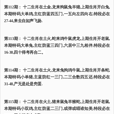
第112期： 十二生肖在土金,龙来狗鼠兔羊猪,上期生肖开白兔,
本期特码大单鸡,主红防蓝四五门,一五向左四向右,特段必在
27-44,来去自如声飞扬.
第113期： 十二生肖在土火,蛇来鸡牛鼠虎龙,上期生肖开老鼠,
本期特码大单兔,主红防蓝三四门,六居中三九相伴,特段必在
16-38,四十得考再合二。
第114期： 十二生肖在土火,龙来兔狗鸡牛鼠,上期生肖开条蛇,
本期特码小单猪,主蓝防红一三门,二三合数四五还,特段必在
31-48,产无是处是穷蛋.
第115期： 十二生肖在火土,猪来鼠兔羊猴蛇,上期生肖开老鼠,
本期特码小双鸡,主红防蓝二三门,或弹或唱谁知美,特段必在