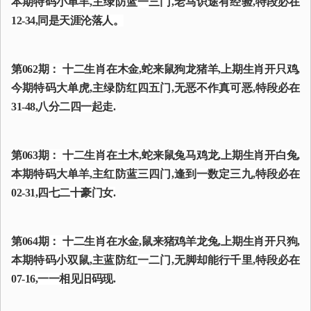
本期特码小单羊,主绿防蓝一三门,老马识途有经验,特段必在
12-34,同是天涯沦落人。
第062期： 十二生肖在木金,蛇来鼠狗龙猪羊,上期生肖开只鸡,
今期特码大单虎,主绿防红四五门,无恶不作真可恶,特段必在
31-48,八分二四一起走.
第063期： 十二生肖在土木,蛇来鼠兔马鸡龙,上期生肖开白兔,
本期特码大单羊,主红防蓝三四门,逢到一数定三九,特段必在
02-31,四七二十豪门女.
第064期： 十二生肖在水金,鼠来猪鸡羊龙兔,上期生肖开只狗,
本期特码小双鼠,主蓝防红一二门,无脚却能行千里,特段必在
07-16,一一相见旧码现.