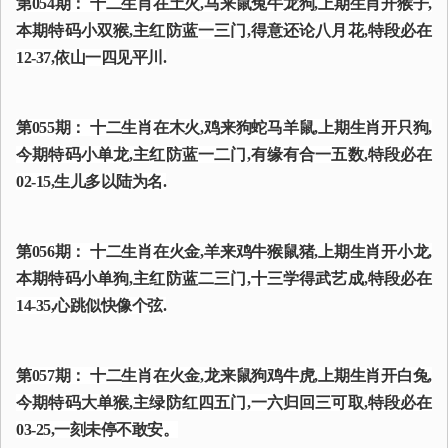
第054期： 十二生肖在土火,马来鼠兔牛龙狗,上期生肖开猴子,
本期特码小双猴,主红防蓝一三门,得意还论八月花,特段必在
12-37,依山一四见平川.
第055期： 十二生肖在木火,鸡来狗蛇马羊鼠,上期生肖开只狗,
今期特码小单龙,主红防蓝一二门,有缘有合一五数,特段必在
02-15,生儿多以陆为名.
第056期： 十二生肖在火金,羊来鸡牛猴鼠猪,上期生肖开小龙,
本期特码小单狗,主红防蓝二三门,十三学得武艺成,特段必在
14-35,心跳似快像个弦.
第057期： 十二生肖在火金,龙来鼠狗鸡牛虎,上期生肖开白兔,
今期特码大单猴,主绿防红四五门,一六归回三可取,特段必在
03-25,一刻未停不敢安。