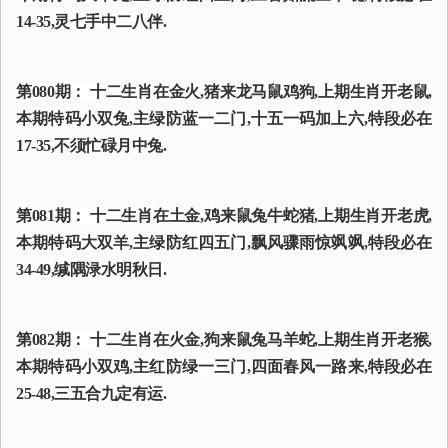
14-35,灵七手中二八伴.
第080期： 十二生肖在金火,猪来龙马鼠鸡狗,上期生肖开老鼠,
本期特码小双兔,主绿防蓝一二门,十五一码加上六,特段必在
17-35,不须忙碌月中兔.
第081期： 十二生肖在土金,鸡来鼠兔牛蛇猪,上期生肖开老虎,
本期特码大双羊,主绿防红四五门,飘风骤雨惊飒飒,特段必在
34-49,缄隅渌水明秋日.
第082期： 十二生肖在火金,狗来鼠兔马羊蛇,上期生肖开老猴,
本期特码小双鸡,主红防绿一三门,四面春风一路来,特段必在
25-48,三五合九定有运.