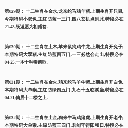
第029期： 十二生肖在金水,龙来蛇马鸡羊猪,上期生肖开只鼠,
今期特码小双兔,主红防蓝一三门,四八玄机点到此,特段必在
21-43,既返愿为相赠答.
第030期： 十二生肖在土木,羊来鼠狗鸡牛龙,上期生肖开兔子,
本期特码大双猪,主红防蓝四五门,一三必然会走出,特段必在
04-25,一本十种奏凯歌.
第031期： 十二生肖在金火,鸡来蛇马羊牛猪,上期生肖开白兔,
本期特码大单猴,主红防绿四五门,九石十五临溪坐,特段必在
04-21,仙居十二楼之上.
第032期： 十二生肖在土金,狗来牛马鸡猪虎,上期生肖开老牛,
本期特码大单猴,主绿防蓝三四门,君能守得阳和日,特段必在