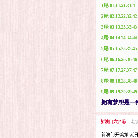
1尾:01.11.21.31.41
2尾:02.12.22.32.42
3尾:03.13.23.33.43
4尾:04.14.24.34.44
5尾:05.15.25.35.45
6尾:06.16.26.36.46
7尾:07.17.27.37.47
8尾:08.18.28.38.48
9尾:09.19.29.39.49
拥有梦想是一