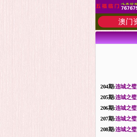
澳门
204期:
连城之璧
205期:
连城之璧
206期:
连城之璧
207期:
连城之璧
208期:
连城之璧