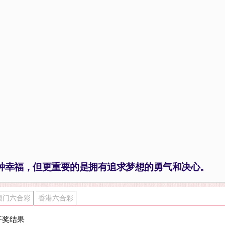
种幸福，但更重要的是拥有追求梦想的勇气和决心。