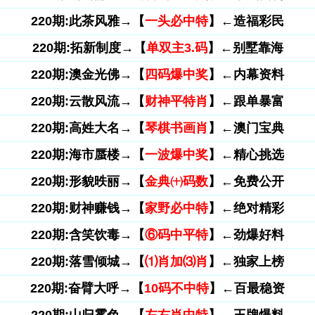
220期:此茶风雅→【
一头必中特
】←造福彩民
220期:拓新制度→【
单双主3.码
】←别墅靠海
220期:澳金光佛→【
四码爆中奖
】←内幕资料
220期:云散风流→【
财神平特肖
】←跟单暴富
220期:高姓大名→【
琴棋书画肖
】←澳门宝典
220期:海市蜃楼→【
一波爆中奖
】←精心挑选
220期:形貌昳丽→【
金典㈩码数
】←免费公开
220期:财神赚钱→【
家野必中特
】←绝对精彩
220期:含笑饮毒→【
⑥码中平特
】←劲爆好料
220期:落雪倾城→【
⑴肖加⑶肖
】←独家上榜
220期:奋臂大呼→【
10码不中特
】←百最稳资