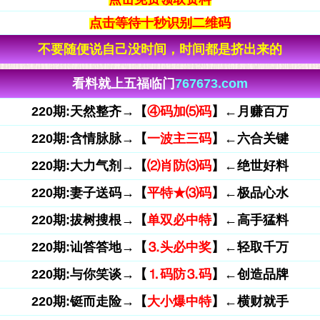
点击等待十秒识别二维码
不要随便说自己没时间，时间都是挤出来的
看料就上五福临门
767673.com
220期:天然整齐→【
④码加⑸码
】←月赚百万
220期:含情脉脉→【
一波主三码
】←六合关键
220期:大力气剂→【
⑵肖防⑶码
】←绝世好料
220期:妻子送码→【
平特★⑶码
】←极品心水
220期:拔树搜根→【
单双必中特
】←高手猛料
220期:讪答答地→【
⒊头必中奖
】←轻取千万
220期:与你笑谈→【
⒈码防⒊码
】←创造品牌
220期:铤而走险→【
大小爆中特
】←横财就手