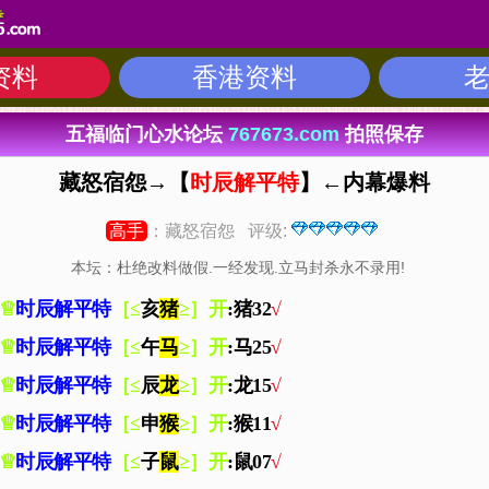
资料
香港资料
五福临门心水论坛
767673.com
拍照保存
藏怒宿怨→【
时辰解平特
】←内幕爆料
高手
：藏怒宿怨 评级:
本坛：杜绝改料做假.一经发现.立马封杀永不录用!
♕
时辰解平特
［≤
亥
猪
≥］
开
:猪32
√
♕
时辰解平特
［≤
午
马
≥］
开
:马25
√
♕
时辰解平特
［≤
辰
龙
≥］
开
:龙15
√
♕
时辰解平特
［≤
申
猴
≥］
开
:猴11
√
♕
时辰解平特
［≤
子
鼠
≥］
开
:鼠07
√