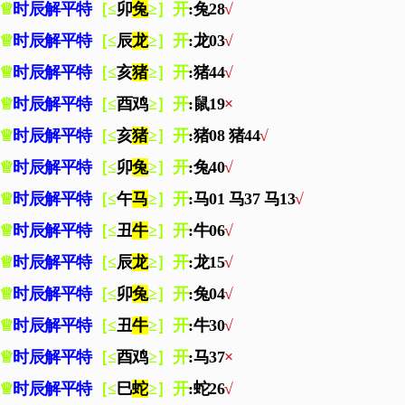
♕
时辰解平特
［≤
卯
兔
≥］
开
:兔28
√
♕
时辰解平特
［≤
辰
龙
≥］
开
:龙03
√
♕
时辰解平特
［≤
亥
猪
≥］
开
:猪44
√
♕
时辰解平特
［≤
酉鸡
≥］
开
:鼠19
×
♕
时辰解平特
［≤
亥
猪
≥］
开
:猪08 猪44
√
♕
时辰解平特
［≤
卯
兔
≥］
开
:兔40
√
♕
时辰解平特
［≤
午
马
≥］
开
:马01 马37 马13
√
♕
时辰解平特
［≤
丑
牛
≥］
开
:牛06
√
♕
时辰解平特
［≤
辰
龙
≥］
开
:龙15
√
♕
时辰解平特
［≤
卯
兔
≥］
开
:兔04
√
♕
时辰解平特
［≤
丑
牛
≥］
开
:牛30
√
♕
时辰解平特
［≤
酉鸡
≥］
开
:马37
×
♕
时辰解平特
［≤
巳
蛇
≥］
开
:蛇26
√