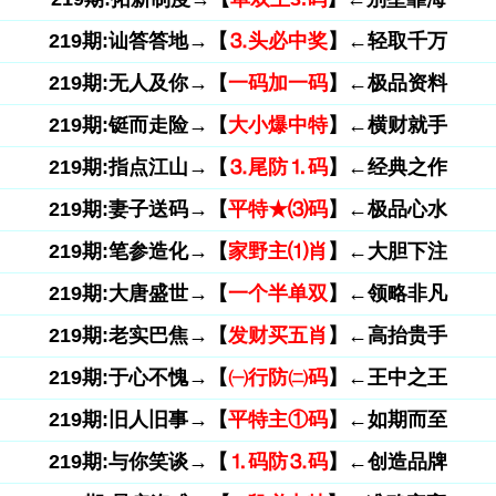
219期:讪答答地→【
⒊头必中奖
】←轻取千万
219期:无人及你→【
一码加一码
】←极品资料
219期:铤而走险→【
大小爆中特
】←横财就手
219期:指点江山→【
⒊尾防⒈码
】←经典之作
219期:妻子送码→【
平特★⑶码
】←极品心水
219期:笔参造化→【
家野主⑴肖
】←大胆下注
219期:大唐盛世→【
一个半单双
】←领略非凡
219期:老实巴焦→【
发财买五肖
】←高抬贵手
219期:于心不愧→【
㈠行防㈡码
】←王中之王
219期:旧人旧事→【
平特主①码
】←如期而至
219期:与你笑谈→【
⒈码防⒊码
】←创造品牌