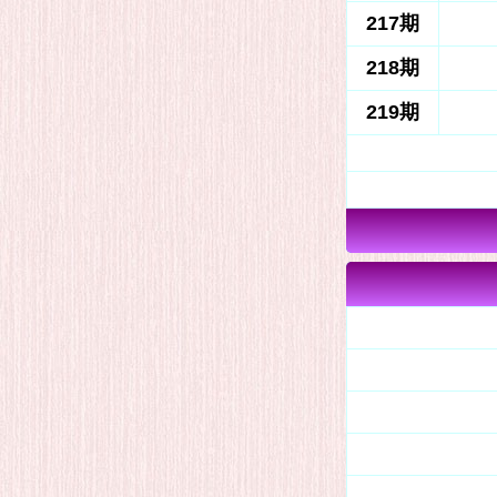
217期
218期
219期