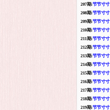
207期:
节节寸寸
208期:
节节寸寸
209期:
节节寸寸
210期:
节节寸寸
211期:
节节寸寸
212期:
节节寸寸
213期:
节节寸寸
214期:
节节寸寸
215期:
节节寸寸
216期:
节节寸寸
217期:
节节寸寸
218期:
节节寸寸
219期:
节节寸寸