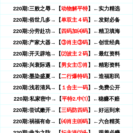
220期:三败之辱→【
动物解平特
】←实力精选
220期:俗世几多→【
单双主４码
】←发财必备
220期:分劳赴功→【
四码加⑷码
】←精卫填海
220期:产家大器→【
③肖主③码
】←创世经典
220期:开天辟地→【
⑵波主２码
】←最红资料
220期:兴衰际遇→【
男女主①肖
】←精彩资料
220期:墨染盛夏→【
二行爆特码
】←造福彩民
220期:浅若清风→【
１合主一码
】←免费公开
220期:私家密中→【
平特2.中⑴
】←稳赚不赔
220期:尝试嫩开→【
三码防四码
】←好运到来
220期:祸福有命→【
⑷肖主⑻码
】←六合精英
220期:曲为之防→【
坛主送⑵头
】←跟着必赚