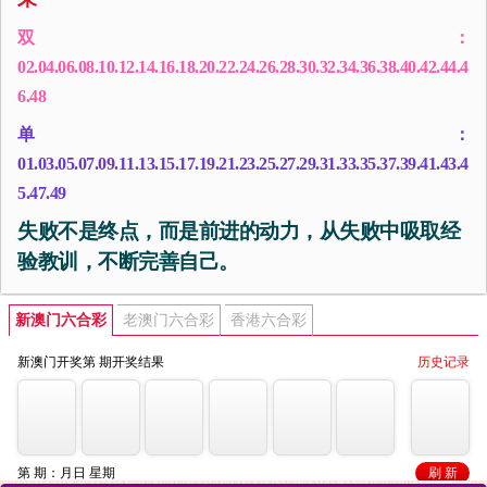
双：
02.04.06.08.10.12.14.16.18.20.22.24.26.28.30.32.34.36.38.40.42.44.4
6.48
单：
01.03.05.07.09.11.13.15.17.19.21.23.25.27.29.31.33.35.37.39.41.43.4
5.47.49
失败不是终点，而是前进的动力，从失败中吸取经
验教训，不断完善自己。