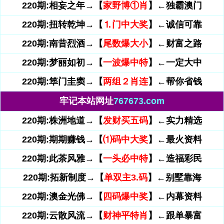
220期:相妄之年→【
家野博①肖
】←独霸澳门
220期:扭转乾坤→【
⒈门中大奖
】←诚信可靠
220期:南昔烈酒→【
尾数爆大小
】←财富之路
220期:梦丽如初→【
一波爆中特
】←一定大中
220期:筚门圭窦→【
两组２肖连
】←帮你省钱
牢记本站网址
767673.com
220期:株洲地道→【
发财买五码
】←实力精选
220期:期期赚钱→【
⑴码中大奖
】←最火资料
220期:此茶风雅→【
一头必中特
】←造福彩民
220期:拓新制度→【
单双主3.码
】←别墅靠海
220期:澳金光佛→【
四码爆中奖
】←内幕资料
220期:云散风流→【
财神平特肖
】←跟单暴富