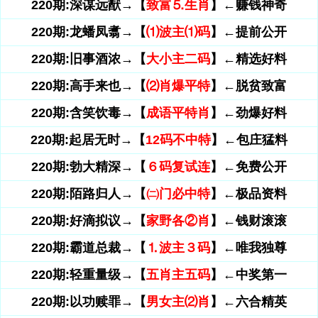
220期:深谋远猷→【
致富⒌生肖
】←赚钱神奇
220期:龙蟠凤翥→【
⑴波主⑴码
】←提前公开
220期:旧事酒浓→【
大小主二码
】←精选好料
220期:高手来也→【
⑵肖爆平特
】←脱贫致富
220期:含笑饮毒→【
成语平特肖
】←劲爆好料
220期:起居无时→【
12码不中特
】←包庄猛料
220期:勃大精深→【
６码复试连
】←免费公开
220期:陌路归人→【
㈡门必中特
】←极品资料
220期:好滴拟议→【
家野各②肖
】←钱财滚滚
220期:霸道总裁→【
⒈波主３码
】←唯我独尊
220期:轻重量级→【
五肖主五码
】←中奖第一
220期:以功赎罪→【
男女主⑵肖
】←六合精英