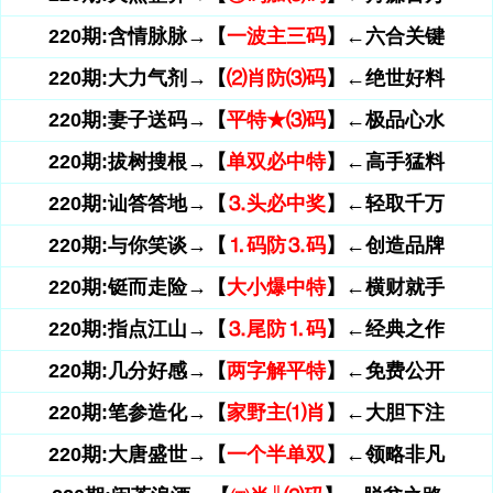
220期:含情脉脉→【
一波主三码
】←六合关键
220期:大力气剂→【
⑵肖防⑶码
】←绝世好料
220期:妻子送码→【
平特★⑶码
】←极品心水
220期:拔树搜根→【
单双必中特
】←高手猛料
220期:讪答答地→【
⒊头必中奖
】←轻取千万
220期:与你笑谈→【
⒈码防⒊码
】←创造品牌
220期:铤而走险→【
大小爆中特
】←横财就手
220期:指点江山→【
⒊尾防⒈码
】←经典之作
220期:几分好感→【
两字解平特
】←免费公开
220期:笔参造化→【
家野主⑴肖
】←大胆下注
220期:大唐盛世→【
一个半单双
】←领略非凡