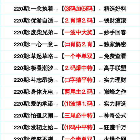
220期:一念执着→【
⑶码加⑸码
】←精选好料
220期:优游自适→【
⒉肖博⒉码
】←钱财滚滚
220期:废柴兄弟→【
一波中大奖
】←妙手回春
220期:一心一意→【
㈡肖防⒉肖
】←独家解密
220期:草起草咯→【
一个半单双
】←免费查看
220期:极昼潮汐→【
⒉码爆中特
】←高手联盟
220期:斗志昂扬→【
㈢字猜平特
】←实力理财
220期:身体充电→【
两尾主⒉码
】←巅峰之作
220期:爱的承诺→【
⑴波博⒈码
】←实力精选
220期:怕孤厌闹→【
三尾必中特
】←神奇公式
220期:发轫之始→【
⑴码中平特
】←狂赚千万
220期:桀骜不驯→【
一个半单双
】←火爆全网