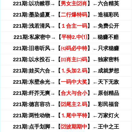
221期:以功赎罪→【
男女主⑵肖
】←六合精英
221期:墨染盛夏→【
二行爆特码
】←造福彩民
221期:浅若清风→【
１合主一码
】←免费公开
221期:私家密中→【
平特2.中⑴
】←稳赚不赔
221期:旧巷听风→【
㈦码必中特
】←只求稳赚
221期:以水投石→【
㈢肖主㈡码
】←独家密料
221期:娃买六合→【
⒈头加⒉码
】←成就梦想
221期:东壁余光→【
一码中大奖
】←天下无敌
221期:纤芥无爽→【
合大与合小
】←原创精品
221期:德言容功→【
⑵尾主⒉码
】←彩民福音
221期:两性动物→【
⒈尾中平特
】←万家灯火
221期:点手划脚→【
⑵波期期中
】←王中之王