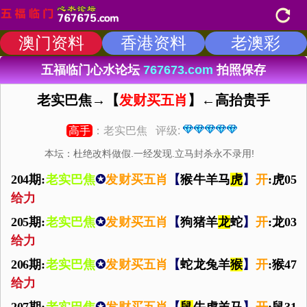
澳门资料
香港资料
老澳彩
五福临门心水论坛
767673.com
拍照保存
老实巴焦→【
发财买五肖
】←高抬贵手
高手
：老实巴焦 评级:
本坛：杜绝改料做假.一经发现.立马封杀永不录用!
204期:
老实巴焦
✪
发财买五肖
【
猴牛羊马
虎
】
开
:虎05
给力
205期:
老实巴焦
✪
发财买五肖
【
狗猪羊
龙
蛇
】
开
:龙03
给力
206期:
老实巴焦
✪
发财买五肖
【
蛇龙兔羊
猴
】
开
:猴47
给力