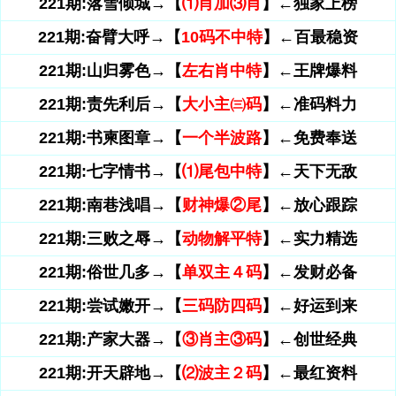
221期:落雪倾城→【
⑴肖加⑶肖
】←独家上榜
221期:奋臂大呼→【
10码不中特
】←百最稳资
221期:山归雾色→【
左右肖中特
】←王牌爆料
221期:责先利后→【
大小主㈢码
】←准码料力
221期:书柬图章→【
一个半波路
】←免费奉送
221期:七字情书→【
⑴尾包中特
】←天下无敌
221期:南巷浅唱→【
财神爆②尾
】←放心跟踪
221期:三败之辱→【
动物解平特
】←实力精选
221期:俗世几多→【
单双主４码
】←发财必备
221期:尝试嫩开→【
三码防四码
】←好运到来
221期:产家大器→【
③肖主③码
】←创世经典
221期:开天辟地→【
⑵波主２码
】←最红资料