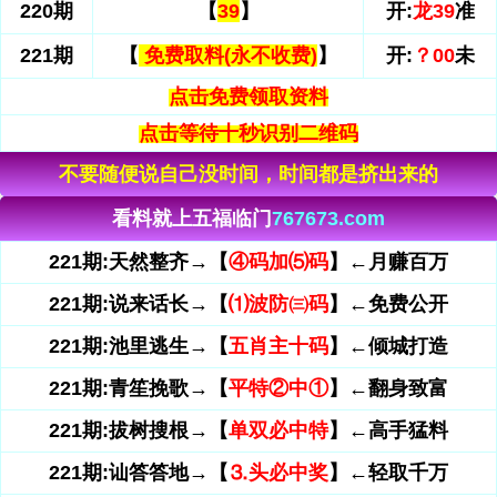
220期
【
39
】
开:
龙39
准
221期
【
免费取料(永不收费)
】
开:
？00
未
点击免费领取资料
点击等待十秒识别二维码
不要随便说自己没时间，时间都是挤出来的
看料就上五福临门
767673.com
221期:天然整齐→【
④码加⑸码
】←月赚百万
221期:说来话长→【
⑴波防㈢码
】←免费公开
221期:池里逃生→【
五肖主十码
】←倾城打造
221期:青笙挽歌→【
平特②中①
】←翻身致富
221期:拔树搜根→【
单双必中特
】←高手猛料
221期:讪答答地→【
⒊头必中奖
】←轻取千万