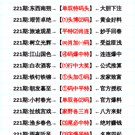
221期:东西南朔→【
单双特码头
】←大胆下注
221期:艰苦卓绝→【
⑴头博⑵码
】←黄金好料
221期:旅途观星→【
平特⑵肖连
】←妙手回春
221期:树立光辉→【
㈣肖加㈠码
】←受益匪浅
221期:江山国色→【
④码爆中特
】←连连爆中
221期:白衣酒客→【
⑴行中大奖
】←公式推算
221期:铁钉铁铆→【
①头加①码
】←发家致富
221期:朝发暮至→【
①码中平特
】←官方授权
221期:小村春光→【
单双各⑵码
】←官方爆料
221期:扯线宫戏→【
家野各三肖
】←八方来财
221期:渔乡春色→【
⑶尾必中特
】←绝对赚钱
221期:雨夜听风→【
⑶字爆平特
】←名声四起