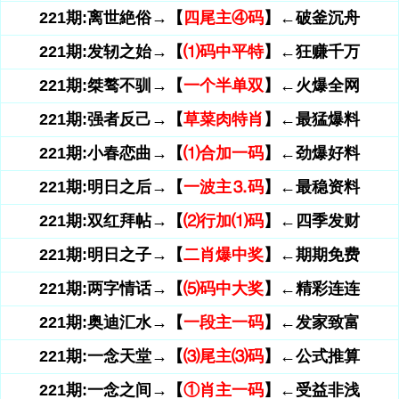
221期:离世絶俗→【
四尾主④码
】←破釜沉舟
221期:发轫之始→【
⑴码中平特
】←狂赚千万
221期:桀骜不驯→【
一个半单双
】←火爆全网
221期:强者反己→【
草菜肉特肖
】←最猛爆料
221期:小春恋曲→【
⑴合加一码
】←劲爆好料
221期:明日之后→【
一波主⒊码
】←最稳资料
221期:双红拜帖→【
⑵行加⑴码
】←四季发财
221期:明日之子→【
二肖爆中奖
】←期期免费
221期:两字情话→【
⑸码中大奖
】←精彩连连
221期:奥迪汇水→【
一段主一码
】←发家致富
221期:一念天堂→【
⑶尾主⑶码
】←公式推算
221期:一念之间→【
①肖主一码
】←受益非浅