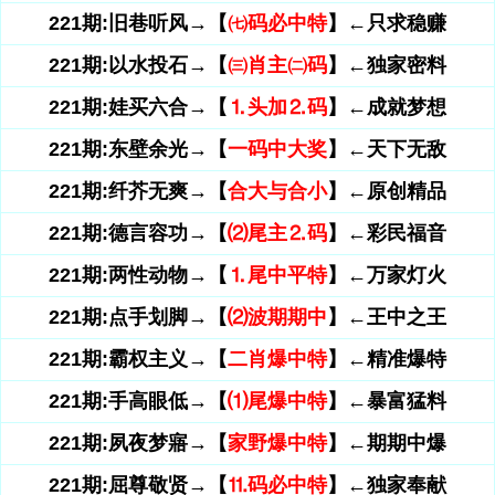
221期:旧巷听风→【
㈦码必中特
】←只求稳赚
221期:以水投石→【
㈢肖主㈡码
】←独家密料
221期:娃买六合→【
⒈头加⒉码
】←成就梦想
221期:东壁余光→【
一码中大奖
】←天下无敌
221期:纤芥无爽→【
合大与合小
】←原创精品
221期:德言容功→【
⑵尾主⒉码
】←彩民福音
221期:两性动物→【
⒈尾中平特
】←万家灯火
221期:点手划脚→【
⑵波期期中
】←王中之王
221期:霸权主义→【
二肖爆中特
】←精准爆特
221期:手高眼低→【
⑴尾爆中特
】←暴富猛料
221期:夙夜梦寤→【
家野爆中特
】←期期中爆
221期:屈尊敬贤→【
⒒码必中特
】←独家奉献