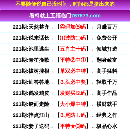
不要随便说自己没时间，时间都是挤出来的
看料就上五福临门
767673.com
221期:天然整齐→【
④码加⑸码
】←月赚百万
221期:说来话长→【
⑴波防㈢码
】←免费公开
221期:池里逃生→【
五肖主十码
】←倾城打造
221期:青笙挽歌→【
平特②中①
】←翻身致富
221期:拔树搜根→【
单双必中特
】←高手猛料
221期:讪答答地→【
⒊头必中奖
】←轻取千万
221期:鹤发鸡皮→【
发财买⒓码
】←高手作品
221期:铤而走险→【
大小爆中特
】←横财就手
221期:指点江山→【
⒊尾防⒈码
】←经典之作
221期:妻子送码→【
平特★⑶码
】←极品心水