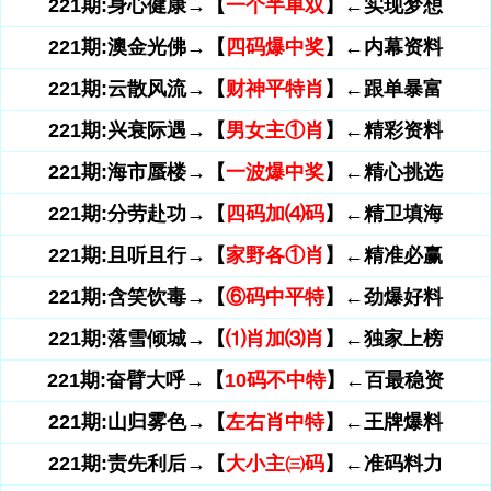
221期:身心健康→【
一个半单双
】←实现梦想
221期:澳金光佛→【
四码爆中奖
】←内幕资料
221期:云散风流→【
财神平特肖
】←跟单暴富
221期:兴衰际遇→【
男女主①肖
】←精彩资料
221期:海市蜃楼→【
一波爆中奖
】←精心挑选
221期:分劳赴功→【
四码加⑷码
】←精卫填海
221期:且听且行→【
家野各①肖
】←精准必赢
221期:含笑饮毒→【
⑥码中平特
】←劲爆好料
221期:落雪倾城→【
⑴肖加⑶肖
】←独家上榜
221期:奋臂大呼→【
10码不中特
】←百最稳资
221期:山归雾色→【
左右肖中特
】←王牌爆料
221期:责先利后→【
大小主㈢码
】←准码料力