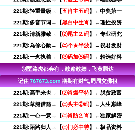
221期:轻重量级→【
五肖主五码
】←中奖第一
221期:多音节词→【
黑白中生肖
】←理性投资
221期:清新雅致→【
⑵尾主⒉码
】←专业研究
221期:為伱心動→【
㈡个★半波
】←祝君发财
221期:一念执着→【
⑶码加⑸码
】←精选好料
别墅路虎都会有，敢赌敢嫖，飞黄腾达
记住
767673.com
期期有财气,周周交佛祖
221期:高手来也→【
⑵肖爆平特
】←脱贫致富
221期:草船借箭→【
㈡头主②码
】←人生巅峰
221期:一心一意→【
㈡肖防⒉肖
】←独家解密
221期:陌路归人→【
㈡门必中特
】←极品资料