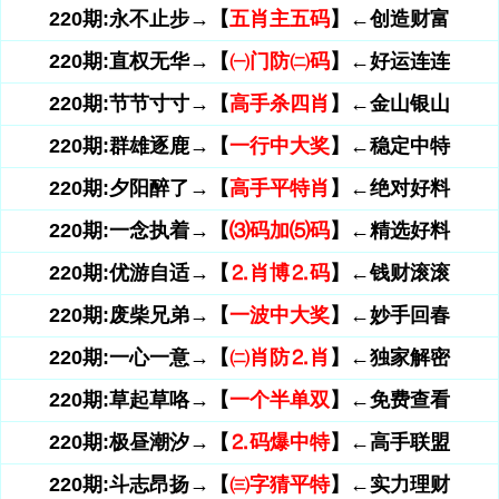
220期:永不止步→【
五肖主五码
】←创造财富
220期:直权无华→【
㈠门防㈡码
】←好运连连
220期:节节寸寸→【
高手杀四肖
】←金山银山
220期:群雄逐鹿→【
一行中大奖
】←稳定中特
220期:夕阳醉了→【
高手平特肖
】←绝对好料
220期:一念执着→【
⑶码加⑸码
】←精选好料
220期:优游自适→【
⒉肖博⒉码
】←钱财滚滚
220期:废柴兄弟→【
一波中大奖
】←妙手回春
220期:一心一意→【
㈡肖防⒉肖
】←独家解密
220期:草起草咯→【
一个半单双
】←免费查看
220期:极昼潮汐→【
⒉码爆中特
】←高手联盟
220期:斗志昂扬→【
㈢字猜平特
】←实力理财