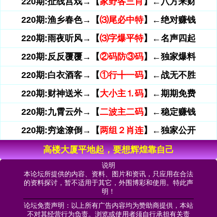
220期:扯线宫戏→【
家野各三肖
】←八方来财
220期:渔乡春色→【
⑶尾必中特
】←绝对赚钱
220期:雨夜听风→【
⑶字爆平特
】←名声四起
220期:反反覆覆→【
②码防③码
】←独家爆料
220期:白衣酒客→【
①行╋一码
】←战无不胜
220期:财神送米→【
大小主⒈码
】←期期免费
220期:九霄云外→【
二波主二码
】←稳定赚钱
220期:穷途潦倒→【
两组２肖连
】←独家公开
高楼大厦平地起，要想辉煌靠自己
说明
本论坛所提供的内容、资料、图片和资讯，只应用在合法
的资料探讨，暂不适用于其它，外围博彩和使用。特此声
明！
论坛免责声明：以上所有广告内容均为赞助商提供，本站
不对其经营行为负责。浏览或使用者须自行承担有关责