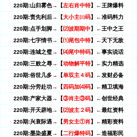
220期:山归雾色→【
左右肖中特
】←王牌爆料
220期:责先利后→【
大小主㈢码
】←准码料力
220期:点手划脚→【
⑵波期期中
】←王中之王
220期:七字情书→【
⑴尾包中特
】←天下无敌
220期:连城之璧→【
⑷尾中特码
】←事实说话
220期:三败之辱→【
动物解平特
】←实力精选
220期:俗世几多→【
单双主４码
】←发财必备
220期:分劳赴功→【
四码加⑷码
】←精卫填海
220期:产家大器→【
③肖主③码
】←创世经典
220期:开天辟地→【
⑵波主２码
】←最红资料
220期:兴衰际遇→【
男女主①肖
】←精彩资料
220期:墨染盛夏→【
二行爆特码
】←造福彩民