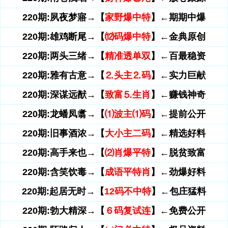
220期:夙夜梦寤→【
家野爆中特
】←期期中爆
220期:雄鸡断尾→【
⑿码爆中特
】←金典原创
220期:两头三绪→【
精准透单双
】←百最稳资
220期:雅有古意→【
⒉头主⒉码
】←实力巨献
220期:深谋远猷→【
致富⒌生肖
】←赚钱神奇
220期:龙蟠凤翥→【
⑴波主⑴码
】←提前公开
220期:旧事酒浓→【
大小主二码
】←精选好料
220期:高手来也→【
⑵肖爆平特
】←脱贫致富
220期:含笑饮毒→【
成语平特肖
】←劲爆好料
220期:起居无时→【
12码不中特
】←包庄猛料
220期:勃大精深→【
６码复试连
】←免费公开