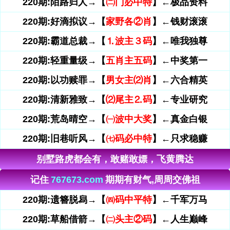
220期:陌路归人→【
㈡门必中特
】←极品资料
220期:好滴拟议→【
家野各②肖
】←钱财滚滚
220期:霸道总裁→【
⒈波主３码
】←唯我独尊
220期:轻重量级→【
五肖主五码
】←中奖第一
220期:以功赎罪→【
男女主⑵肖
】←六合精英
220期:清新雅致→【
⑵尾主⒉码
】←专业研究
220期:荒岛晴空→【
㈠波中大奖
】←真金白银
220期:旧巷听风→【
㈦码必中特
】←只求稳赚
别墅路虎都会有，敢赌敢嫖，飞黄腾达
记住
767673.com
期期有财气,周周交佛祖
220期:遗簪脱舄→【
㈣码中平特
】←千军万马
220期:草船借箭→【
㈡头主②码
】←人生巅峰