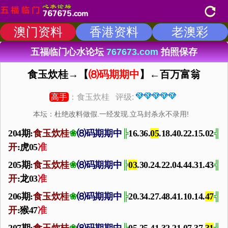
澳门资料
香港资料
老澳彩
五福临门心水论坛
767673.com
拍照保存
食玉炊桂→【
⑻码期期中
】←百万富翁
高手
：食玉炊桂 评级:
本坛：杜绝改料做假.一经发现.立马封杀永不录用!
204期:
食玉炊桂
❀
⑻码期期中
╠
16.36.
05
.18.40.22.15.02
╣
开
:虎05
准
205期:
食玉炊桂
❀
⑻码期期中
╠
03
.30.24.22.04.44.31.43
╣
开
:龙03
准
206期:
食玉炊桂
❀
⑻码期期中
╠
20.34.27.48.41.10.14.
47
╣
开
:猴47
准