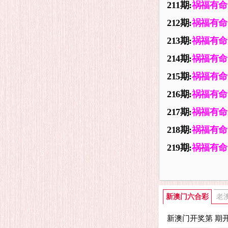
211期:
祸福有命
212期:
祸福有命
213期:
祸福有命
214期:
祸福有命
215期:
祸福有命
216期:
祸福有命
217期:
祸福有命
218期:
祸福有命
219期:
祸福有命