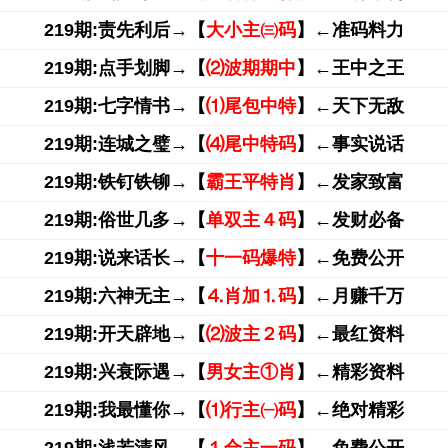
219期:责先利后→【
大小主㈢码
】←准码料力
219期:点手划脚→【
⑵波期期中
】←王中之王
219期:七字情书→【
⑴尾包中特
】←天下无敌
219期:连城之璧→【
⑷尾中特码
】←事实说话
219期:铁钉铁铆→【
霸王平特肖
】←发家致富
219期:俗世几多→【
单双主４码
】←发财必备
219期:说来话长→【
十一码爆特
】←免费公开
219期:六神无主→【
⒋肖加⒈码
】←月赚千万
219期:开天辟地→【
⑵波主２码
】←最红资料
219期:兴衰际遇→【
男女主①肖
】←精彩资料
219期:我最懂你→【
⑴行主㈠码
】←绝对精彩