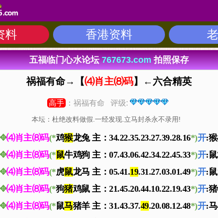
资料
香港资料
五福临门心水论坛
767673.com
拍照保存
祸福有命→【
⑷肖主⑻码
】←六合精英
高手
：祸福有命 评级:
本坛：杜绝改料做假.一经发现.立马封杀永不录用!
✥
⑷肖主⑻码
(*
鸡
猴
龙兔 主：34.22.35.23.27.39.28.16
*)
开
:猴
✥
⑷肖主⑻码
(*
鼠
牛鸡狗 主：07.43.06.42.34.22.45.33
*)
开
:鼠
✥
⑷肖主⑻码
(*
虎
鼠
龙马 主：05.41.
19
.31.27.03.01.49
*)
开
:鼠
✥
⑷肖主⑻码
(*
狗
猪
鸡鼠 主：21.45.20.44.10.22.19.43
*)
开
:猪
✥
⑷肖主⑻码
(*
鼠
马
猪羊 主：31.43.37.
49
.20.08.12.48
*)
开
:马