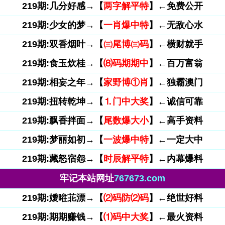
219期:几分好感→【
两字解平特
】←免费公开
219期:少女的梦→【
一肖爆中特
】←无敌心水
219期:双香烟叶→【
㈢尾博㈢码
】←横财就手
219期:食玉炊桂→【
⑻码期期中
】←百万富翁
219期:相妄之年→【
家野博①肖
】←独霸澳门
219期:扭转乾坤→【
⒈门中大奖
】←诚信可靠
219期:飘香拌面→【
尾数爆大小
】←高手资料
219期:梦丽如初→【
一波爆中特
】←一定大中
219期:藏怒宿怨→【
时辰解平特
】←内幕爆料
牢记本站网址
767673.com
219期:嬡暀苝漂→【
⑵码防⑵码
】←绝世好料
219期:期期赚钱→【
⑴码中大奖
】←最火资料