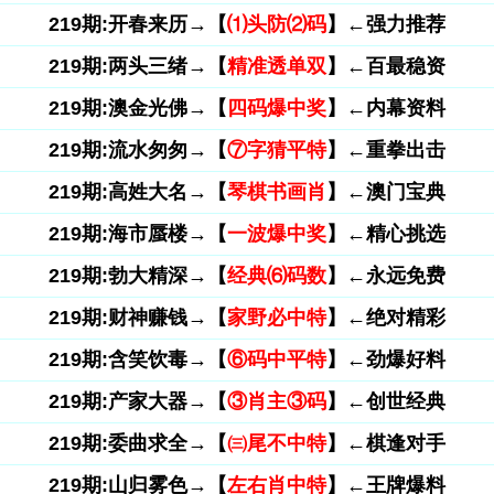
219期:开春来历→【
⑴头防⑵码
】←强力推荐
219期:两头三绪→【
精准透单双
】←百最稳资
219期:澳金光佛→【
四码爆中奖
】←内幕资料
219期:流水匆匆→【
⑦字猜平特
】←重拳出击
219期:高姓大名→【
琴棋书画肖
】←澳门宝典
219期:海市蜃楼→【
一波爆中奖
】←精心挑选
219期:勃大精深→【
经典⑹码数
】←永远免费
219期:财神赚钱→【
家野必中特
】←绝对精彩
219期:含笑饮毒→【
⑥码中平特
】←劲爆好料
219期:产家大器→【
③肖主③码
】←创世经典
219期:委曲求全→【
㈢尾不中特
】←棋逢对手
219期:山归雾色→【
左右肖中特
】←王牌爆料