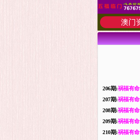
澳门
206期:
祸福有命
207期:
祸福有命
208期:
祸福有命
209期:
祸福有命
210期:
祸福有命