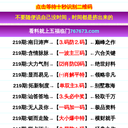
点击等待十秒识别二维码
不要随便说自己没时间，时间都是挤出来的
看料就上五福临门
767673.com
219期:南日涛声→【
⒊码防⒉码
】←巅峰之作
219期:含情脉脉→【
一波主三码
】←六合关键
219期:大力气剂→【
⑵肖防⑶码
】←绝世好料
219期:显而易见→【
㈠肖解平特
】←领略非凡
219期:拓新制度→【
单双主3.码
】←别墅靠海
219期:讪答答地→【
⒊头必中奖
】←轻取千万
219期:无人及你→【
一码加一码
】←极品资料
219期:铤而走险→【
大小爆中特
】←横财就手