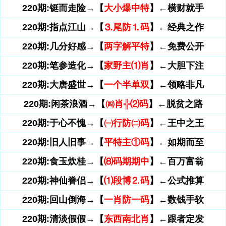
220期:铤而走险→【
大小爆中特
】←横财就手
220期:指点江山→【
⒊尾防⒈码
】←经典之作
220期:几分好感→【
两字解平特
】←免费公开
220期:笔参造化→【
家野主⑴肖
】←大胆下注
220期:大唐盛世→【
一个半单双
】←领略非凡
220期:闲茶浪酒→【
㈣肖╬⑵码
】←脱贫之路
220期:于心不愧→【
㈠行防㈡码
】←王中之王
220期:旧人旧事→【
平特主①码
】←如期而至
220期:食玉炊桂→【
⑻码期期中
】←百万富翁
220期:神仙眷侣→【
⑴段博⒉码
】←公式推算
220期:回山倒海→【
一肖防一码
】←数钱手软
220期:清淡假假→【
东西南北肖
】←跟者定发