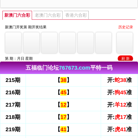
五福临门论坛
767673.com
平特一码
215期
【
38
】
开:
蛇38
准
216期
【
45
】
开:
狗45
准
217期
【
12
】
开:
羊12
准
218期
【
17
】
开:
虎17
准
219期
【
41
】
开:
虎41
准