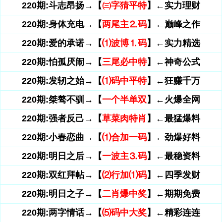
220期:斗志昂扬→【
㈢字猜平特
】←实力理财
220期:身体充电→【
两尾主⒉码
】←巅峰之作
220期:爱的承诺→【
⑴波博⒈码
】←实力精选
220期:怕孤厌闹→【
三尾必中特
】←神奇公式
220期:发轫之始→【
⑴码中平特
】←狂赚千万
220期:桀骜不驯→【
一个半单双
】←火爆全网
220期:强者反己→【
草菜肉特肖
】←最猛爆料
220期:小春恋曲→【
⑴合加一码
】←劲爆好料
220期:明日之后→【
一波主⒊码
】←最稳资料
220期:双红拜帖→【
⑵行加⑴码
】←四季发财
220期:明日之子→【
二肖爆中奖
】←期期免费
220期:两字情话→【
⑸码中大奖
】←精彩连连