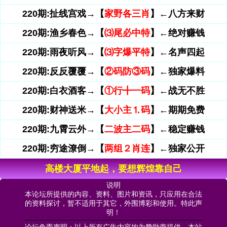
220期:扯线宫戏→【
家野各三肖
】←八方来财
220期:渔乡春色→【
⑶尾必中特
】←绝对赚钱
220期:雨夜听风→【
⑶字爆平特
】←名声四起
220期:反反覆覆→【
②码防③码
】←独家爆料
220期:白衣酒客→【
①行╋一码
】←战无不胜
220期:财神送米→【
大小主⒈码
】←期期免费
220期:九霄云外→【
二波主二码
】←稳定赚钱
220期:穷途潦倒→【
两组２肖连
】←独家公开
高楼大厦平地起，要想辉煌靠自己
说明
本论坛所提供的内容、资料、图片和资讯，只应用在合法
的资料探讨，暂不适用于其它，外围博彩和使用。特此声
明！