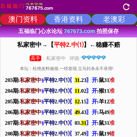
澳门资料
香港资料
老澳彩
五福临门心水论坛
767673.com
拍照保存
私家密中→【
平特2.中⑴
】←稳赚不赔
高手
：私家密中 评级:
本坛：杜绝改料做假.一经发现.立马封杀永不录用!
203期:
私家密中
§
平特2.中⑴
〖
31
.23
〗
开
:鼠31
准
204期:
私家密中
§
平特2.中⑴
〖
11
.02
〗
开
:猴11
准
205期:
私家密中
§
平特2.中⑴
〖
12
.15
〗
开
:羊12
准
206期:
私家密中
§
平特2.中⑴
〖
49
.43
〗
开
:马49
准
207期:
私家密中
§
平特2.中⑴
〖
03.
31
〗
开
:鼠31
准
208期:
私家密中
§
平特2.中⑴
〖
37.49
〗
开
:鼠19
错