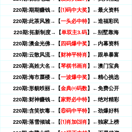
220期:期期赚钱→【
⑴码中大奖
】←最火资料
220期:此茶风雅→【
一头必中特
】←造福彩民
220期:拓新制度→【
单双主3.码
】←别墅靠海
220期:澳金光佛→【
四码爆中奖
】←内幕资料
220期:云散风流→【
财神平特肖
】←跟单暴富
220期:高姓大名→【
琴棋书画肖
】←澳门宝典
220期:海市蜃楼→【
一波爆中奖
】←精心挑选
220期:形貌昳丽→【
金典㈩码数
】←免费公开
220期:财神赚钱→【
家野必中特
】←绝对精彩
220期:含笑饮毒→【
⑥码中平特
】←劲爆好料
220期:落雪倾城→【
⑴肖加⑶肖
】←独家上榜