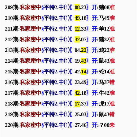
209期:
私家密中
§
平特2.中⑴
〖
08
.23
〗
开
:猪08
准
210期:
私家密中
§
平特2.中⑴
〖
49
.18
〗
开
:马49
准
211期:
私家密中
§
平特2.中⑴
〖
12
.33
〗
开
:羊12
准
212期:
私家密中
§
平特2.中⑴
〖
32
.07
〗
开
:猪32
准
213期:
私家密中
§
平特2.中⑴
〖
04.
22
〗
开
:鸡22
准
214期:
私家密中
§
平特2.中⑴
〖
19.
43
〗
开
:鼠43
准
215期:
私家密中
§
平特2.中⑴
〖
42.
14
〗
开
:蛇14
准
216期:
私家密中
§
平特2.中⑴
〖
23.49
〗
开
:马37
错
217期:
私家密中
§
平特2.中⑴
〖
42
.18
〗
开
:牛42
准
218期:
私家密中
§
平特2.中⑴
〖
17
.37
〗
开
:虎17
准
219期:
私家密中
§
平特2.中⑴
〖
25.03
〗
开
:鼠43
错
220期:
私家密中
§
平特2.中⑴
〖
27.46
〗
开
:？00
未