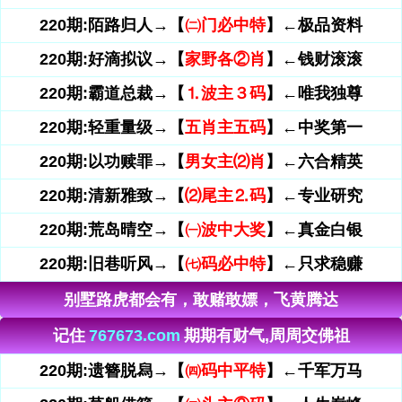
220期:陌路归人→【
㈡门必中特
】←极品资料
220期:好滴拟议→【
家野各②肖
】←钱财滚滚
220期:霸道总裁→【
⒈波主３码
】←唯我独尊
220期:轻重量级→【
五肖主五码
】←中奖第一
220期:以功赎罪→【
男女主⑵肖
】←六合精英
220期:清新雅致→【
⑵尾主⒉码
】←专业研究
220期:荒岛晴空→【
㈠波中大奖
】←真金白银
220期:旧巷听风→【
㈦码必中特
】←只求稳赚
别墅路虎都会有，敢赌敢嫖，飞黄腾达
记住
767673.com
期期有财气,周周交佛祖
220期:遗簪脱舄→【
㈣码中平特
】←千军万马